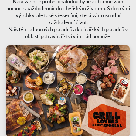
Naší vášní je profesionální kuchyně a chceme vám
pomoci s každodenním kuchyňským životem. S dobrými
výrobky, ale také s řešeními, která vám usnadní
každodenní život.
Náš tým odborných poradců a kulinářských poradců v
oblasti potravinářství vám rád pomůže.