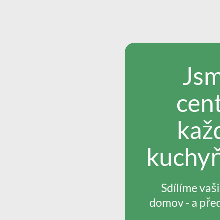
Jsm
cen
kaž
kuchyň
Sdílíme vaš
domov - a před