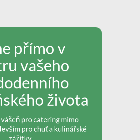
e přímo v
tru vašeho
dodenního
ského života
i vášeň pro catering mimo
evším pro chuť a kulinářské
zážitky.