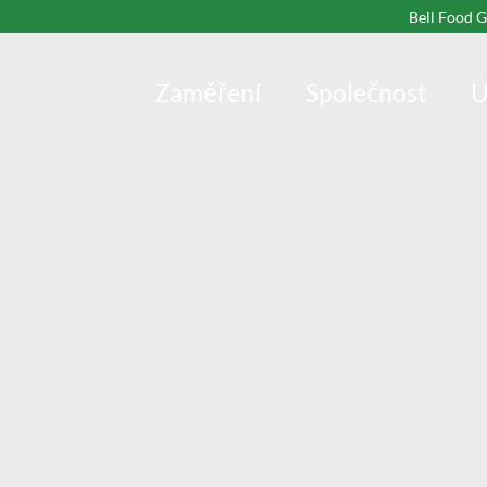
Bell Food 
Zaměření
Společnost
U