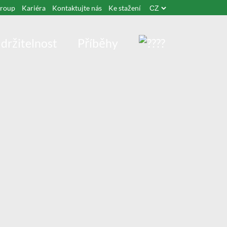
Group
Kariéra
Kontaktujte nás
Ke stažení
držitelnost
Příběhy