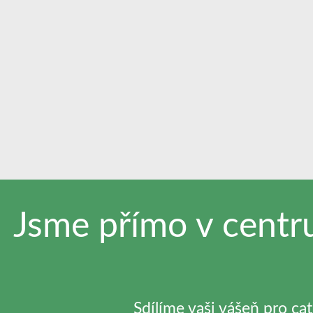
Jsme přímo v cent
Sdílíme vaši vášeň pro ca