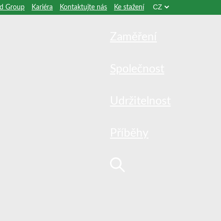
od Group
Kariéra
Kontaktujte nás
Ke stažení
Zaměření
Společnost
Udržitelnost
Příběhy