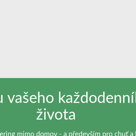
ru vašeho každodenn
života
tering mimo domov - a především pro chuť a k