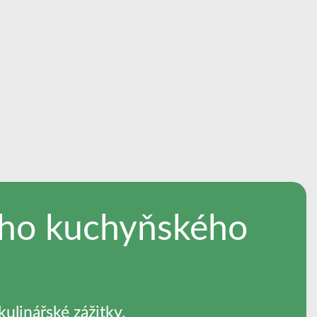
ího kuchyňského
ulinářské zážitky.